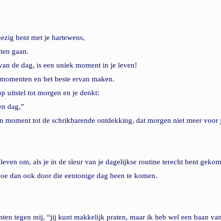
 bezig bent met je hartewens,
aten gaan.
van de dag, is een uniek moment in je leven! 
e momenten en het beste ervan maken.
p uitstel tot morgen en je denkt:
en dag,”
 moment tot de schrikbarende ontdekking, dat morgen niet meer voor j
leven om, als je in de sleur van je dagelijkse routine terecht bent gekome
hoe dan ook door die eentonige dag heen te komen.
ënten tegen mij, “jij kunt makkelijk praten, maar ik heb wel een baan va