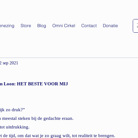
enezing
Store
Blog
Omni Cirkel
Contact
Donatie
2 sep 2021
Van Loon: HET BESTE VOOR MIJ 
ijk zo druk?” 
meestal steken bij de gedachte eraan. 
tot uitdrukking.
et de tijd, om dat wat je zo graag wilt, tot realiteit te brengen.