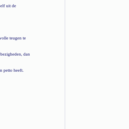
lf uit de 
olle teugen te 
e bezigheden, dan 
n petto heeft.