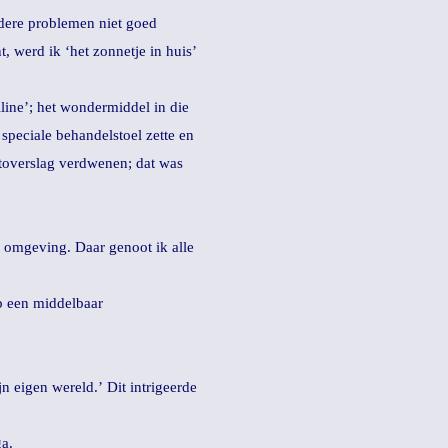
ndere problemen niet goed
 werd ik ‘het zonnetje in huis’
lline’; het wondermiddel in die
 speciale behandelstoel zette en
j toverslag verdwenen; dat was
e omgeving. Daar genoot ik alle
op een middelbaar
 eigen wereld.’ Dit intrigeerde
ga.