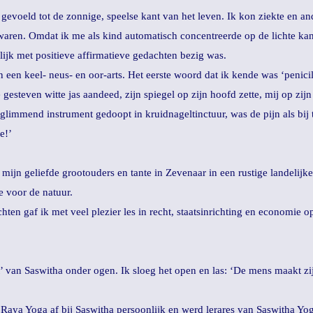
gevoeld tot de zonnige, speelse kant van het leven. Ik kon ziekte en a
aren. Omdat ik me als kind automatisch concentreerde op de lichte kant,
lijk met positieve affirmatieve gedachten bezig was.
 een keel- neus- en oor-arts. Het eerste woord dat ik kende was ‘penici
gesteven witte jas aandeed, zijn spiegel op zijn hoofd zette, mij op zijn
g glimmend instrument gedoopt in kruidnageltinctuur, was de pijn als bi
e!’
mijn geliefde grootouders en tante in Zevenaar in een rustige landelijk
e voor de natuur.
hten gaf ik met veel plezier les in recht, staatsinrichting en economie 
van Saswitha onder ogen. Ik sloeg het open en las: ‘De mens maakt zijn
 Raya Yoga af bij Saswitha persoonlijk en werd lerares van Saswitha Yo