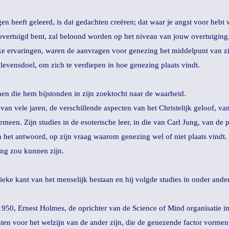
gen heeft geleerd, is dat gedachten creëren; dat waar je angst voor hebt
 overtuigd bent, zal beloond worden op het niveau van jouw overtuiging
ke ervaringen, waren de aanvragen voor genezing het middelpunt van zij
levensdoel, om zich te verdiepen in hoe genezing plaats vindt.
nen die hem bijstonden in zijn zoektocht naar de waarheid.
van vele jaren, de verschillende aspecten van het Christelijk geloof, v
emeen. Zijn studies in de esoterische leer, in die van Carl Jung, van de 
n het antwoord, op zijn vraag waarom genezing wel of niet plaats vindt
ling zou kunnen zijn.
eke kant van het menselijk bestaan en hij volgde studies in onder ander
.a. 1950, Ernest Holmes, de oprichter van de Science of Mind organisatie 
hten voor het welzijn van de ander zijn, die de genezende factor vormen 