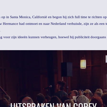
op in Santa Monica, Californië en begon hij zich full time te richten o
uw Hermance had ontmoet en naar Nederland verhuisde, zijn ze als ee
.
ling voor zijn ideeën kunnen verheugen, hoewel hij publiciteit doorgaan
UITSPRAKEN VAN COREY