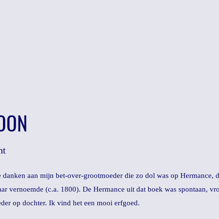
OON
ht
e danken aan mijn bet-over-grootmoeder die zo dol was op Hermance, 
haar vernoemde (c.a. 1800). De Hermance uit dat boek was spontaan, vrol
er op dochter. Ik vind het een mooi erfgoed.