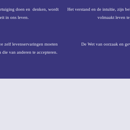
ertuiging doen en denken, wordt
Het verstand en de intuïtie, zijn 
teit in ons leven.
volmaakt leven te
we zelf levenservaringen moeten
De Wet van oorzaak en gev
n die van anderen te accepteren.