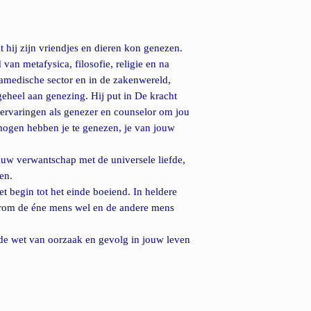
 hij zijn vriendjes en dieren kon genezen.
van metafysica, filosofie, religie en na
amedische sector en in de zakenwereld,
 geheel aan genezing. Hij put in De kracht
jkervaringen als genezer en counselor om jou
rmogen hebben je te genezen, je van jouw
ouw verwantschap met de universele liefde,
en.
t begin tot het einde boeiend. In heldere
aarom de éne mens wel en de andere mens
die de wet van oorzaak en gevolg in jouw leven