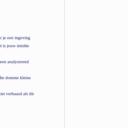
er je een ingeving 
 is jouw intuïtie 
t een analyserend 
r die domme kleine 
et verbaasd als dit 