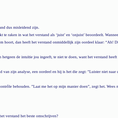
tand dus misleidend zijn. 
ikt te raken in wat het verstand als ‘juist’ en ‘onjuist’ beoordeelt. Wanne
stem hoort, dan heeft het verstand onmiddellijk zijn oordeel klaar: “Ah! Dit
hetgeen de intuïtie jou ingeeft, te niet te doen, want het verstand heef
d van zijn analyse, een oordeel en hij is het die zegt: ”Luister niet naa
 contrôle behouden. ”Laat me het op mijn manier doen”, zegt het. Wees ni
het verstand het beste omschrijven? 