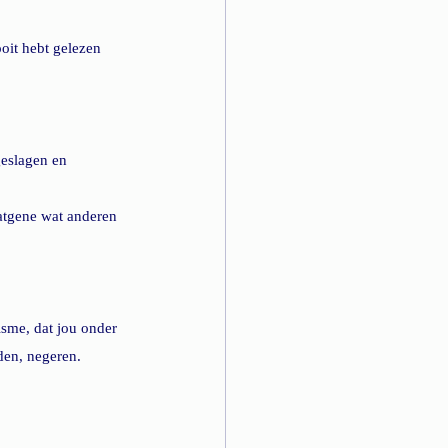
oit hebt gelezen 
geslagen en 
datgene wat anderen 
isme, dat jou onder 
den, negeren.