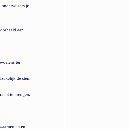
 onderwijzers je 
voorbeeld een 
evoelens ter 
dzakelijk de stem 
racht te brengen.
n waarnemen en 