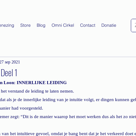
enezing
Store
Blog
Omni Cirkel
Contact
Donatie
27 sep 2021
 Deel 1
Van Loon: INNERLIJKE LEIDING
het verstand de leiding te laten nemen.
at als je de innerlijke leiding van je intuïtie volgt, er dingen kunnen g
manier had voorgesteld.
emer zegt: “Dit is de manier waarop het moet werken dus als het zo nie
van het intuïtieve gevoel, omdat je bang bent dat je het verkeerd doet e