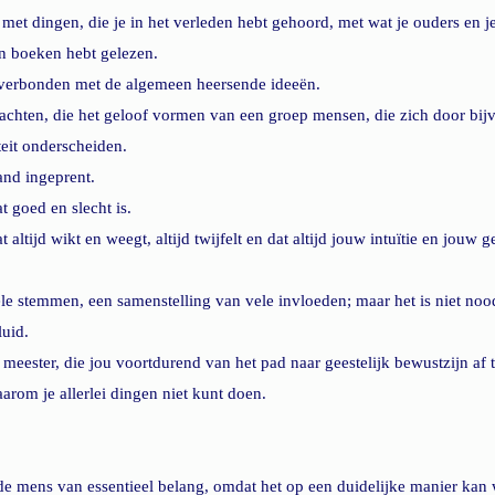
met dingen, die je in het verleden hebt gehoord, met wat je ouders en je
in boeken hebt gelezen.
 verbonden met de algemeen heersende ideeën. 
achten, die het geloof vormen van een groep mensen, die zich door bij
iteit onderscheiden.
and ingeprent.
t goed en slecht is.
t altijd wikt en weegt, altijd twijfelt en dat altijd jouw intuïtie en jouw g
ele stemmen, een samenstelling van vele invloeden; maar het is niet noo
luid.
 meester, die jou voortdurend van het pad naar geestelijk bewustzijn af t
aarom je allerlei dingen niet kunt doen.
 de mens van essentieel belang, omdat het op een duidelijke manier ka