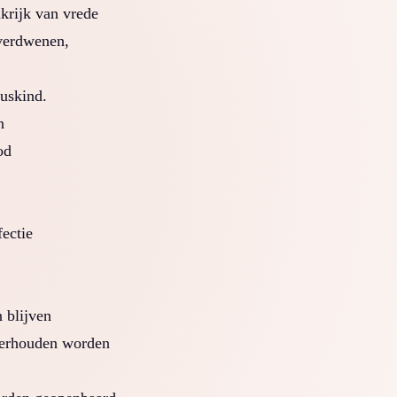
krijk van vrede
verdwenen,
tuskind.
n
od
fectie
 blijven
erhouden worden