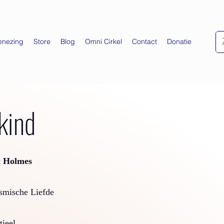
enezing
Store
Blog
Omni Cirkel
Contact
Donatie
kind
t Holmes
osmische Liefde
tieel…