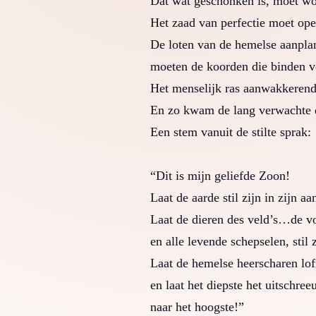
Dat wat geschonken is, moet w
Het zaad van perfectie moet op
De loten van de hemelse aanpla
moeten de koorden die binden v
Het menselijk ras aanwakkerend
En zo kwam de lang verwacht
Een stem vanuit de stilte sprak:
“Dit is mijn geliefde Zoon!
Laat de aarde stil zijn in zijn a
Laat de dieren des veld’s…de vo
en alle levende schepselen, stil
Laat de hemelse heerscharen lo
en laat het diepste het uitschre
naar het hoogste!”