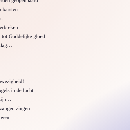
orden geopenbaard
enbarsten
nt
erbreken
 tot Goddelijke gloed
e dag…
anwezigheid!
gels in de lucht
 zijn…
fzangen zingen
euwen