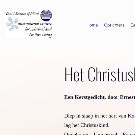
Home
Oprichters
G
Het Christus
Een Kerstgedicht, door Ernes
Diep in slaap in het hart van K
lag het Christuskind.
Ongeboren…Universeel…Poten