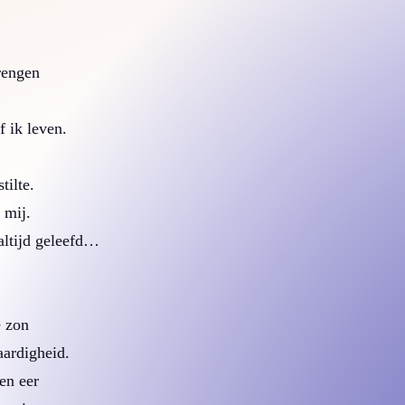
rengen
f ik leven.
tilte.
 mij.
 altijd geleefd…
e zon
aardigheid.
en eer