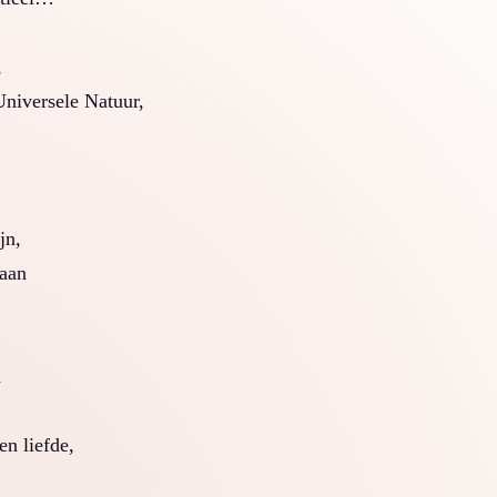
,
 Universele Natuur,
jn,
 aan
n
en liefde,